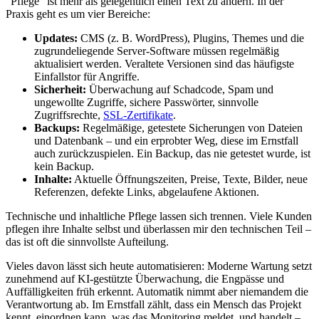
“Pflege” ist mehr als gelegentlich einen Text zu ändern. In der
Praxis geht es um vier Bereiche:
Updates:
CMS (z. B. WordPress), Plugins, Themes und die
zugrundeliegende Server-Software müssen regelmäßig
aktualisiert werden. Veraltete Versionen sind das häufigste
Einfallstor für Angriffe.
Sicherheit:
Überwachung auf Schadcode, Spam und
ungewollte Zugriffe, sichere Passwörter, sinnvolle
Zugriffsrechte,
SSL-Zertifikate
.
Backups:
Regelmäßige, getestete Sicherungen von Dateien
und Datenbank – und ein erprobter Weg, diese im Ernstfall
auch zurückzuspielen. Ein Backup, das nie getestet wurde, ist
kein Backup.
Inhalte:
Aktuelle Öffnungszeiten, Preise, Texte, Bilder, neue
Referenzen, defekte Links, abgelaufene Aktionen.
Technische und inhaltliche Pflege lassen sich trennen. Viele Kunden
pflegen ihre Inhalte selbst und überlassen mir den technischen Teil –
das ist oft die sinnvollste Aufteilung.
Vieles davon lässt sich heute automatisieren: Moderne Wartung setzt
zunehmend auf KI-gestützte Überwachung, die Engpässe und
Auffälligkeiten früh erkennt. Automatik nimmt aber niemandem die
Verantwortung ab. Im Ernstfall zählt, dass ein Mensch das Projekt
kennt, einordnen kann, was das Monitoring meldet, und handelt –