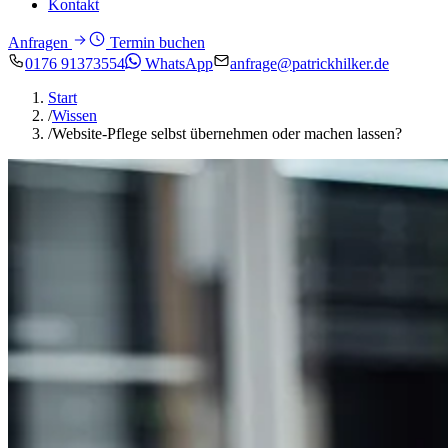
Kontakt
Anfragen
Termin buchen
0176 91373554
WhatsApp
anfrage@patrickhilker.de
Start
/
Wissen
/
Website-Pflege selbst übernehmen oder machen lassen?