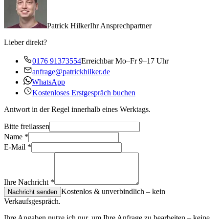
Patrick Hilker
Ihr Ansprechpartner
Lieber direkt?
0176 91373554
Erreichbar Mo–Fr 9–17 Uhr
anfrage@patrickhilker.de
WhatsApp
Kostenloses Erstgespräch buchen
Antwort in der Regel innerhalb eines Werktags.
Bitte freilassen
Name
*
E-Mail
*
Ihre Nachricht
*
Kostenlos & unverbindlich – kein
Nachricht senden
Verkaufsgespräch.
Ihre Angaben nutze ich nur, um Ihre Anfrage zu bearbeiten – keine