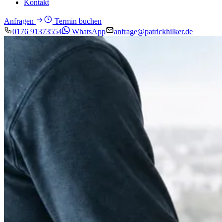
Kontakt
Anfragen
Termin buchen
0176 91373554
WhatsApp
anfrage@patrickhilker.de