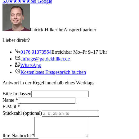
5,0
★★★★★
bei Google
Patrick Hilker
Ihr Ansprechpartner
Lieber direkt?
0176 91373554
Erreichbar Mo–Fr 9–17 Uhr
anfrage@patrickhilker.de
WhatsApp
Kostenloses Erstgespräch buchen
Antwort in der Regel innerhalb eines Werktags.
Bitte freilassen
Name
*
E-Mail
*
Stückzahl
(optional)
Ihre Nachricht
*