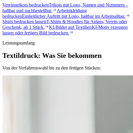
Vereinstrikots bedrucken
Trikots mit Logo, Namen und Nummern –
haltbar und nachbestellbar.
Arbeitskleidung
bedrucken
Einheitlicher Auftritt mit Logo, haltbar im Arbeitsalltag.
Shirts bedrucken lassen
T-Shirts & Hoodies für Anlass, Verein oder
Geschenk, ab 1 Stück.
KI-Bilder auf Textilien
KI-Motiv erzeugen
lassen oder fertiges Bild bedrucken.
Leistungsumfang
Textildruck: Was Sie bekommen
Von der Verfahrenswahl bis zu den fertigen Stücken: