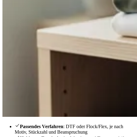
Passendes Verfahren
: DTF oder Flock/Flex, je nach
Motiv, Stückzahl und Beanspruchung