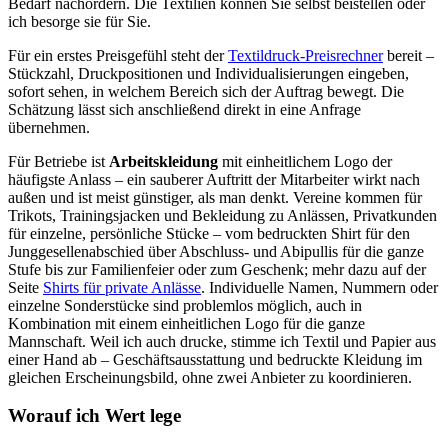
Bedarf nachordern. Die Textilien können Sie selbst beistellen oder
ich besorge sie für Sie.
Für ein erstes Preisgefühl steht der
Textildruck-Preisrechner
bereit –
Stückzahl, Druckpositionen und Individualisierungen eingeben,
sofort sehen, in welchem Bereich sich der Auftrag bewegt. Die
Schätzung lässt sich anschließend direkt in eine Anfrage
übernehmen.
Für Betriebe ist
Arbeitskleidung
mit einheitlichem Logo der
häufigste Anlass – ein sauberer Auftritt der Mitarbeiter wirkt nach
außen und ist meist günstiger, als man denkt. Vereine kommen für
Trikots, Trainingsjacken und Bekleidung zu Anlässen, Privatkunden
für einzelne, persönliche Stücke – vom bedruckten Shirt für den
Junggesellenabschied über Abschluss- und Abipullis für die ganze
Stufe bis zur Familienfeier oder zum Geschenk; mehr dazu auf der
Seite
Shirts für private Anlässe
. Individuelle Namen, Nummern oder
einzelne Sonderstücke sind problemlos möglich, auch in
Kombination mit einem einheitlichen Logo für die ganze
Mannschaft. Weil ich auch drucke, stimme ich Textil und Papier aus
einer Hand ab – Geschäftsausstattung und bedruckte Kleidung im
gleichen Erscheinungsbild, ohne zwei Anbieter zu koordinieren.
Worauf ich Wert lege