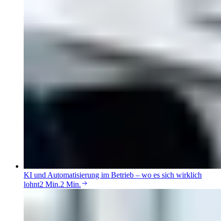
KI und Automatisierung im Betrieb – wo es sich wirklich
lohnt
2 Min.
2 Min.