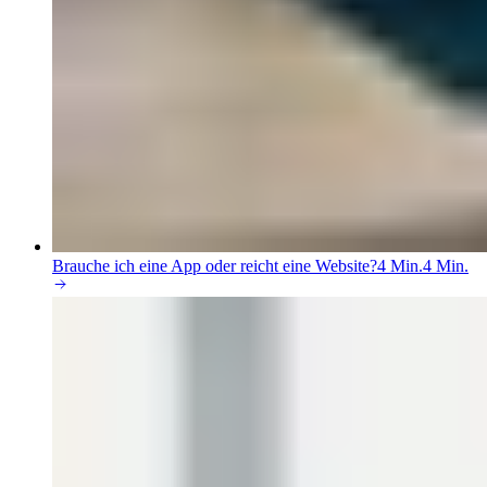
Brauche ich eine App oder reicht eine Website?
4 Min.
4 Min.