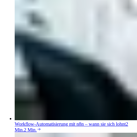
Workflow-Automatisierung mit n8n – wann sie sich lohnt
2
Min.
2 Min.