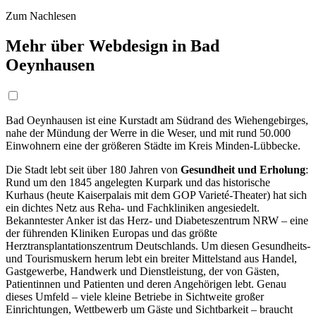
Zum Nachlesen
Mehr über Webdesign in Bad
Oeynhausen
Bad Oeynhausen ist eine Kurstadt am Südrand des Wiehengebirges,
nahe der Mündung der Werre in die Weser, und mit rund 50.000
Einwohnern eine der größeren Städte im Kreis Minden-Lübbecke.
Die Stadt lebt seit über 180 Jahren von
Gesundheit und Erholung
:
Rund um den 1845 angelegten Kurpark und das historische
Kurhaus (heute Kaiserpalais mit dem GOP Varieté-Theater) hat sich
ein dichtes Netz aus Reha- und Fachkliniken angesiedelt.
Bekanntester Anker ist das Herz- und Diabeteszentrum NRW – eine
der führenden Kliniken Europas und das größte
Herztransplantationszentrum Deutschlands. Um diesen Gesundheits-
und Tourismuskern herum lebt ein breiter Mittelstand aus Handel,
Gastgewerbe, Handwerk und Dienstleistung, der von Gästen,
Patientinnen und Patienten und deren Angehörigen lebt. Genau
dieses Umfeld – viele kleine Betriebe in Sichtweite großer
Einrichtungen, Wettbewerb um Gäste und Sichtbarkeit – braucht