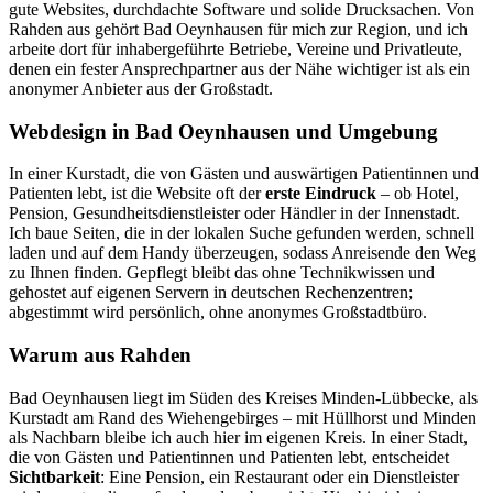
gute Websites, durchdachte Software und solide Drucksachen. Von
Rahden aus gehört Bad Oeynhausen für mich zur Region, und ich
arbeite dort für inhabergeführte Betriebe, Vereine und Privatleute,
denen ein fester Ansprechpartner aus der Nähe wichtiger ist als ein
anonymer Anbieter aus der Großstadt.
Webdesign in Bad Oeynhausen und Umgebung
In einer Kurstadt, die von Gästen und auswärtigen Patientinnen und
Patienten lebt, ist die Website oft der
erste Eindruck
– ob Hotel,
Pension, Gesundheitsdienstleister oder Händler in der Innenstadt.
Ich baue Seiten, die in der lokalen Suche gefunden werden, schnell
laden und auf dem Handy überzeugen, sodass Anreisende den Weg
zu Ihnen finden. Gepflegt bleibt das ohne Technikwissen und
gehostet auf eigenen Servern in deutschen Rechenzentren;
abgestimmt wird persönlich, ohne anonymes Großstadtbüro.
Warum aus Rahden
Bad Oeynhausen liegt im Süden des Kreises Minden-Lübbecke, als
Kurstadt am Rand des Wiehengebirges – mit Hüllhorst und Minden
als Nachbarn bleibe ich auch hier im eigenen Kreis. In einer Stadt,
die von Gästen und Patientinnen und Patienten lebt, entscheidet
Sichtbarkeit
: Eine Pension, ein Restaurant oder ein Dienstleister