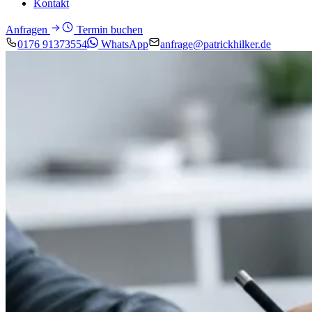
Kontakt
Anfragen
Termin buchen
0176 91373554
WhatsApp
anfrage@patrickhilker.de