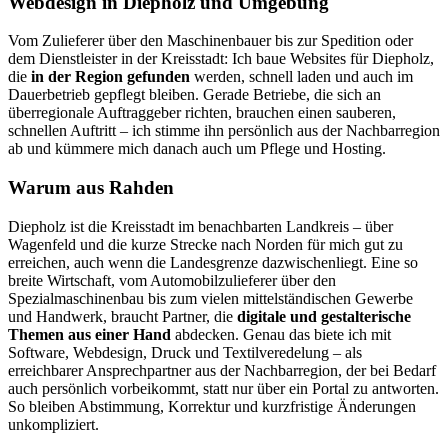
Webdesign in Diepholz und Umgebung
Vom Zulieferer über den Maschinenbauer bis zur Spedition oder
dem Dienstleister in der Kreisstadt: Ich baue Websites für Diepholz,
die
in der Region gefunden
werden, schnell laden und auch im
Dauerbetrieb gepflegt bleiben. Gerade Betriebe, die sich an
überregionale Auftraggeber richten, brauchen einen sauberen,
schnellen Auftritt – ich stimme ihn persönlich aus der Nachbarregion
ab und kümmere mich danach auch um Pflege und Hosting.
Warum aus Rahden
Diepholz ist die Kreisstadt im benachbarten Landkreis – über
Wagenfeld und die kurze Strecke nach Norden für mich gut zu
erreichen, auch wenn die Landesgrenze dazwischenliegt. Eine so
breite Wirtschaft, vom Automobilzulieferer über den
Spezialmaschinenbau bis zum vielen mittelständischen Gewerbe
und Handwerk, braucht Partner, die
digitale und gestalterische
Themen aus einer Hand
abdecken. Genau das biete ich mit
Software, Webdesign, Druck und Textilveredelung – als
erreichbarer Ansprechpartner aus der Nachbarregion, der bei Bedarf
auch persönlich vorbeikommt, statt nur über ein Portal zu antworten.
So bleiben Abstimmung, Korrektur und kurzfristige Änderungen
unkompliziert.