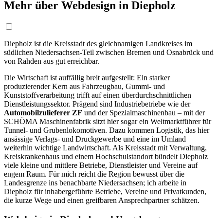
Mehr über Webdesign in Diepholz
Diepholz ist die Kreisstadt des gleichnamigen Landkreises im
südlichen Niedersachsen-Teil zwischen Bremen und Osnabrück und
von Rahden aus gut erreichbar.
Die Wirtschaft ist auffällig breit aufgestellt: Ein starker
produzierender Kern aus Fahrzeugbau, Gummi- und
Kunststoffverarbeitung trifft auf einen überdurchschnittlichen
Dienstleistungssektor. Prägend sind Industriebetriebe wie der
Automobilzulieferer ZF
und der Spezialmaschinenbau – mit der
SCHÖMA Maschinenfabrik sitzt hier sogar ein Weltmarktführer für
Tunnel- und Grubenlokomotiven. Dazu kommen Logistik, das hier
ansässige Verlags- und Druckgewerbe und eine im Umland
weiterhin wichtige Landwirtschaft. Als Kreisstadt mit Verwaltung,
Kreiskrankenhaus und einem Hochschulstandort bündelt Diepholz
viele kleine und mittlere Betriebe, Dienstleister und Vereine auf
engem Raum. Für mich reicht die Region bewusst über die
Landesgrenze ins benachbarte Niedersachsen; ich arbeite in
Diepholz für inhabergeführte Betriebe, Vereine und Privatkunden,
die kurze Wege und einen greifbaren Ansprechpartner schätzen.