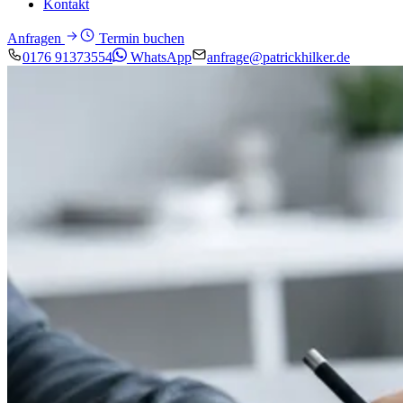
Kontakt
Anfragen
Termin buchen
0176 91373554
WhatsApp
anfrage@patrickhilker.de