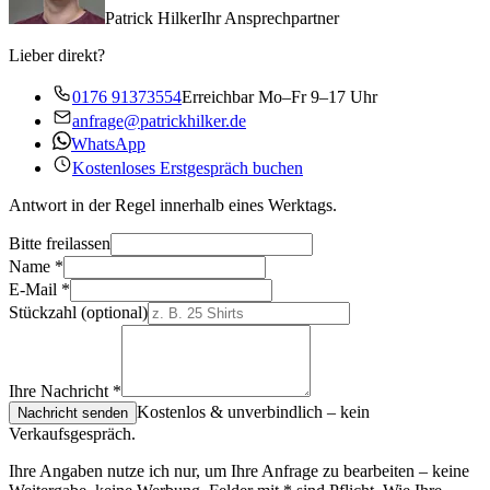
Patrick Hilker
Ihr Ansprechpartner
Lieber direkt?
0176 91373554
Erreichbar Mo–Fr 9–17 Uhr
anfrage@patrickhilker.de
WhatsApp
Kostenloses Erstgespräch buchen
Antwort in der Regel innerhalb eines Werktags.
Bitte freilassen
Name
*
E-Mail
*
Stückzahl
(optional)
Ihre Nachricht
*
Kostenlos & unverbindlich – kein
Nachricht senden
Verkaufsgespräch.
Ihre Angaben nutze ich nur, um Ihre Anfrage zu bearbeiten – keine