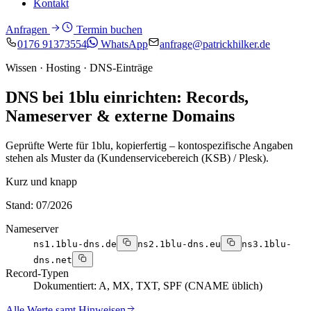
Kontakt
Anfragen
Termin buchen
0176 91373554
WhatsApp
anfrage@patrickhilker.de
Wissen · Hosting · DNS-Einträge
DNS bei 1blu einrichten: Records,
Nameserver & externe Domains
Geprüfte Werte für 1blu, kopierfertig – kontospezifische Angaben
stehen als Muster da (Kundenservicebereich (KSB) / Plesk).
Kurz und knapp
Stand: 07/2026
Nameserver
ns1.1blu-dns.de
ns2.1blu-dns.eu
ns3.1blu-
dns.net
Record-Typen
Dokumentiert: A, MX, TXT, SPF (CNAME üblich)
Alle Werte samt Hinweisen