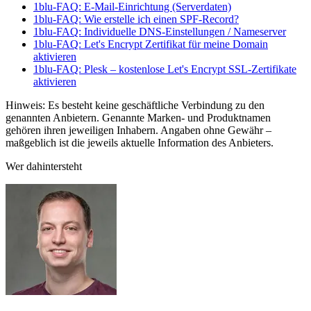
1blu-FAQ: E-Mail-Einrichtung (Serverdaten)
1blu-FAQ: Wie erstelle ich einen SPF-Record?
1blu-FAQ: Individuelle DNS-Einstellungen / Nameserver
1blu-FAQ: Let's Encrypt Zertifikat für meine Domain
aktivieren
1blu-FAQ: Plesk – kostenlose Let's Encrypt SSL-Zertifikate
aktivieren
Hinweis: Es besteht keine geschäftliche Verbindung zu den
genannten Anbietern. Genannte Marken- und Produktnamen
gehören ihren jeweiligen Inhabern. Angaben ohne Gewähr –
maßgeblich ist die jeweils aktuelle Information des Anbieters.
Wer dahintersteht