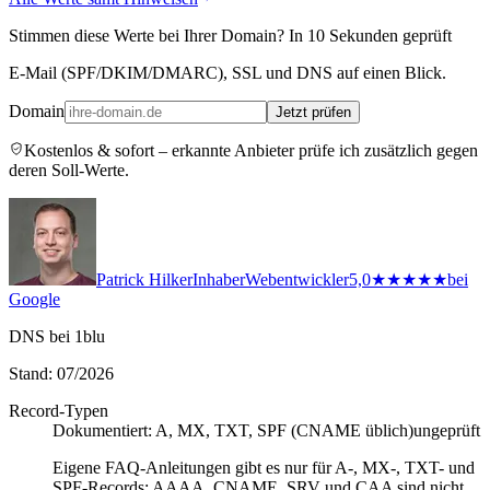
Stimmen diese Werte bei Ihrer Domain? In 10 Sekunden geprüft
E-Mail (SPF/DKIM/DMARC), SSL und DNS auf einen Blick.
Domain
Jetzt prüfen
Kostenlos & sofort – erkannte Anbieter prüfe ich zusätzlich gegen
deren Soll-Werte.
Patrick Hilker
Inhaber
Webentwickler
5,0
★★★★★
bei
Google
DNS bei 1blu
Stand: 07/2026
Record-Typen
Dokumentiert: A, MX, TXT, SPF (CNAME üblich)
ungeprüft
Eigene FAQ-Anleitungen gibt es nur für A-, MX-, TXT- und
SPF-Records; AAAA, CNAME, SRV und CAA sind nicht