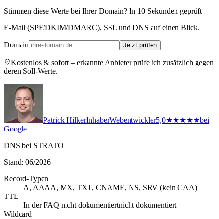
Stimmen diese Werte bei Ihrer Domain? In 10 Sekunden geprüft
E-Mail (SPF/DKIM/DMARC), SSL und DNS auf einen Blick.
Domain
Jetzt prüfen
Kostenlos & sofort – erkannte Anbieter prüfe ich zusätzlich gegen
deren Soll-Werte.
Patrick Hilker
Inhaber
Webentwickler
5,0
★★★★★
bei
Google
DNS bei STRATO
Stand: 06/2026
Record-Typen
A, AAAA, MX, TXT, CNAME, NS, SRV (kein CAA)
TTL
In der FAQ nicht dokumentiert
nicht dokumentiert
Wildcard