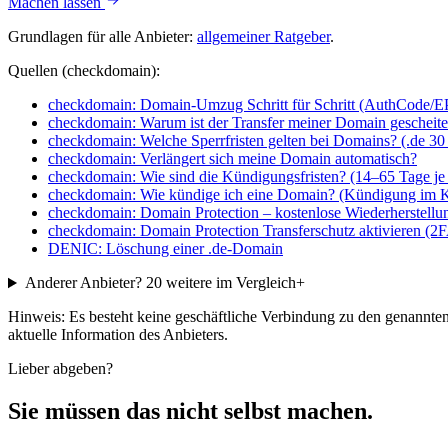
Machen lassen
Grundlagen für alle Anbieter:
allgemeiner Ratgeber
.
Quellen (checkdomain):
checkdomain: Domain-Umzug Schritt für Schritt (AuthCode/
checkdomain: Warum ist der Transfer meiner Domain gescheiter
checkdomain: Welche Sperrfristen gelten bei Domains? (.de 30 
checkdomain: Verlängert sich meine Domain automatisch?
checkdomain: Wie sind die Kündigungsfristen? (14–65 Tage 
checkdomain: Wie kündige ich eine Domain? (Kündigung im 
checkdomain: Domain Protection – kostenlose Wiederherstellu
checkdomain: Domain Protection Transferschutz aktivieren (2
DENIC: Löschung einer .de-Domain
Anderer Anbieter?
20 weitere im Vergleich
+
Hinweis: Es besteht keine geschäftliche Verbindung zu den genannt
aktuelle Information des Anbieters.
Lieber abgeben?
Sie müssen das nicht selbst machen.