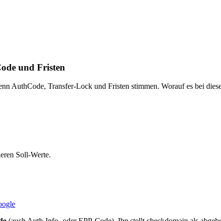
ode und Fristen
nn AuthCode, Transfer-Lock und Fristen stimmen. Worauf es bei diese
deren Soll-Werte.
oogle
de
(auch Auth-Info- oder EPP-Code). Ihn stellt checkdomain als abgeben