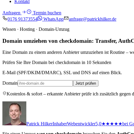
Kontakt
Anfragen
Termin buchen
0176 91373554
WhatsApp
anfrage@patrickhilker.de
Wissen · Hosting · Domain-Umzug
Domain umziehen von checkdomain: Transfer, AuthC
Eine Domain zu einem anderen Anbieter umzuziehen ist Routine – we
Prüfen Sie Ihre Domain bei checkdomain in 10 Sekunden
E-Mail (SPF/DKIM/DMARC), SSL und DNS auf einen Blick.
Domain
Jetzt prüfen
Kostenlos & sofort – erkannte Anbieter prüfe ich zusätzlich gegen 
Patrick Hilker
Inhaber
Webentwickler
5,0
★★★★★
bei G
Für einen Umzug
weg von checkdomain
brauchen Sie den
AuthCo