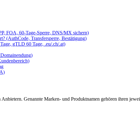
EPP, FOA, 60-Tage-Sperre, DNS/MX sichern)
t? (AuthCode, Transfersperre, Bestätigung)
Tage, gTLD 60 Tage, .eu/.ch/.at)
je Domainendung)
Kundenbereich)
ng
FA)
en Anbietern. Genannte Marken- und Produktnamen gehören ihren jewei