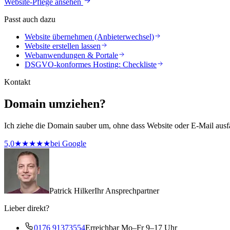
Website-Pflege ansehen
Passt auch dazu
Website übernehmen (Anbieterwechsel)
Website erstellen lassen
Webanwendungen & Portale
DSGVO-konformes Hosting: Checkliste
Kontakt
Domain umziehen?
Ich ziehe die Domain sauber um, ohne dass Website oder E-Mail ausf
5,0
★★★★★
bei Google
Patrick Hilker
Ihr Ansprechpartner
Lieber direkt?
0176 91373554
Erreichbar Mo–Fr 9–17 Uhr