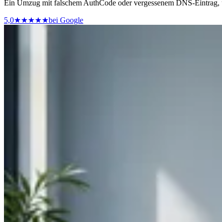
Ein Umzug mit falschem AuthCode oder vergessenem DNS-Eintrag, un
5,0
★★★★★
bei Google