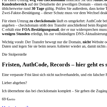
Kundenbereich
auf der Detailseite der jeweiligen Domain – einen e
üblicherweise rund
30 Tage
gültig. Prüfen Sie außerdem, dass keine
Zwei-Faktor-Bestätigung – dieser Schutz muss vor dem Wechsel deakt
Für einen Umzug
zu checkdomain
läuft es umgekehrt: AuthCode bei
angeben – checkdomain stößt den Transfer anschließend beim Registr
C erhält eine
FOA-Bestätigungsmail
, der er nur widersprechen muss,
wenigen Stunden
erledigt, bis zur vollständigen DNS-Aktualisierun
Wichtig vorab: Der Transfer bewegt nur die Domain,
nicht
Website od
Daten und legen Sie sie beim neuen Anbieter wieder an, damit nichts a
Die Stolperstelle
Fristen, AuthCode, Records – hier geht es s
Eine verpasste Frist lässt sich nicht nachverhandeln, und ein falsche
Lieber abgeben?
Ich übernehme das bei checkdomain komplett – Sie geben die Zugänge
69 €
netto