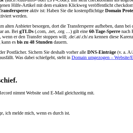
igenen Hilfe-Artikel mit dem exakten Klickweg veröffentlicht checkdoma
Transfersperre
aktiv ist: Haben Sie die kostenpflichtige
Domain Prote
iviert werden.
m alten Anbieter besorgen, dort die Transfersperre aufheben, dann be
ar an. Bei
gTLDs
(.com, .net, .org …) gilt eine
60-Tage-Sperre
nach R
 wenn er den Transfer stoppen will; .de/.at/.ch/.eu kennen diese Karenz 
g kann es
bis zu 48 Stunden
dauern.
er Postfächer. Sichern Sie deshalb vorher alle
DNS-Einträge
(v. a. 
usfällt. Was dabei schiefgeht, steht in
Domain umgezogen – Website/E
chief.
r Record nimmt Website und E-Mail gleichzeitig mit.
, ich melde mich, wenn es durch ist.