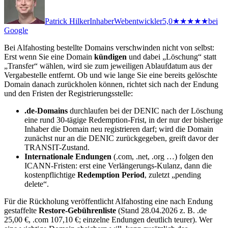
Patrick Hilker
Inhaber
Webentwickler
5,0
★★★★★
bei
Google
Bei Alfahosting bestellte Domains verschwinden nicht von selbst:
Erst wenn Sie eine Domain
kündigen
und dabei „Löschung“ statt
„Transfer“ wählen, wird sie zum jeweiligen Ablaufdatum aus der
Vergabestelle entfernt. Ob und wie lange Sie eine bereits gelöschte
Domain danach zurückholen können, richtet sich nach der Endung
und den Fristen der Registrierungsstelle:
.de-Domains
durchlaufen bei der DENIC nach der Löschung
eine rund 30-tägige Redemption-Frist, in der nur der bisherige
Inhaber die Domain neu registrieren darf; wird die Domain
zunächst nur an die DENIC zurückgegeben, greift davor der
TRANSIT-Zustand.
Internationale Endungen
(.com, .net, .org …) folgen den
ICANN-Fristen: erst eine Verlängerungs-Kulanz, dann die
kostenpflichtige
Redemption Period
, zuletzt „pending
delete“.
Für die Rückholung veröffentlicht Alfahosting eine nach Endung
gestaffelte
Restore-Gebührenliste
(Stand 28.04.2026 z. B. .de
25,00 €, .com 107,10 €; einzelne Endungen deutlich teurer). Wer