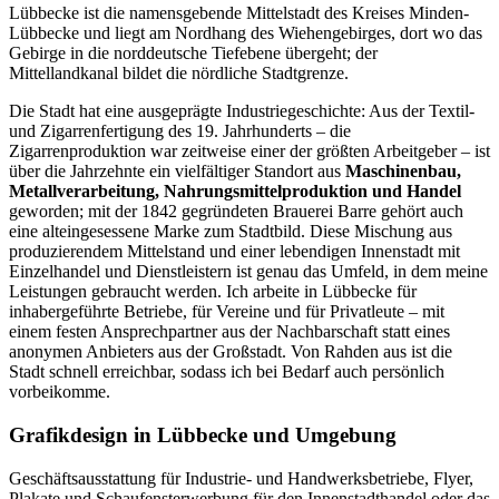
Lübbecke ist die namensgebende Mittelstadt des Kreises Minden-
Lübbecke und liegt am Nordhang des Wiehengebirges, dort wo das
Gebirge in die norddeutsche Tiefebene übergeht; der
Mittellandkanal bildet die nördliche Stadtgrenze.
Die Stadt hat eine ausgeprägte Industriegeschichte: Aus der Textil-
und Zigarrenfertigung des 19. Jahrhunderts – die
Zigarrenproduktion war zeitweise einer der größten Arbeitgeber – ist
über die Jahrzehnte ein vielfältiger Standort aus
Maschinenbau,
Metallverarbeitung, Nahrungsmittelproduktion und Handel
geworden; mit der 1842 gegründeten Brauerei Barre gehört auch
eine alteingesessene Marke zum Stadtbild. Diese Mischung aus
produzierendem Mittelstand und einer lebendigen Innenstadt mit
Einzelhandel und Dienstleistern ist genau das Umfeld, in dem meine
Leistungen gebraucht werden. Ich arbeite in Lübbecke für
inhabergeführte Betriebe, für Vereine und für Privatleute – mit
einem festen Ansprechpartner aus der Nachbarschaft statt eines
anonymen Anbieters aus der Großstadt. Von Rahden aus ist die
Stadt schnell erreichbar, sodass ich bei Bedarf auch persönlich
vorbeikomme.
Grafikdesign in Lübbecke und Umgebung
Geschäftsausstattung für Industrie- und Handwerksbetriebe, Flyer,
Plakate und Schaufensterwerbung für den Innenstadthandel oder das