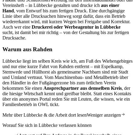
Vereinsheft – in Lübbecke gestalten und drucke ich
aus einer
Hand
, vom Entwurf bis zum fertigen Druck. Eine durchgängige
Linie über alle Drucksachen hinweg sorgt dafür, dass ein Betrieb
wiedererkannt wird, mit kurzen Wegen bei Freigabe und Korrektur.
Auch wer eine
Druckerei oder Werbeagentur in Lübbecke
sucht, ist damit bei mir richtig – von der Gestaltung bis zur fertigen
Drucksache.
Warum aus Rahden
Lübbecke liegt im selben Kreis wie ich, am Fuß des Wiehengebirges
und nur eine kurze Fahrt von Rahden entfernt – mit Espelkamp,
Stemwede und Hüllhorst als gemeinsame Nachbarn sind mir Stadt
und Umland vertraut. Vom Maschinenbau- und Metallbetrieb über
den Händler in der Fußgängerzone bis zum örtlichen Verein
bekommen Sie einen
Ansprechpartner aus demselben Kreis
, der
die hiesige Wirtschaft kennt und greifbar bleibt. Statt eines Kontakts
über ein anonymes Portal reden Sie mit Leuten, die wissen, wie ein
Familienbetrieb in OWL tickt.
Mehr über Lübbecke & die Arbeit dort lesen
Weniger anzeigen
Worauf Sie sich in Lübbecke verlassen können