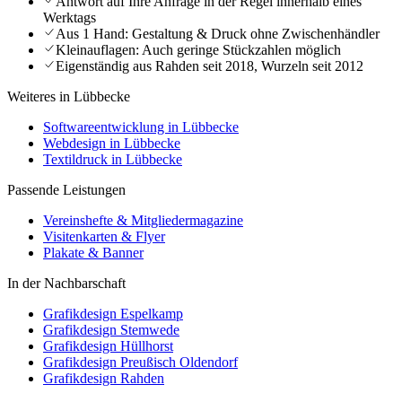
Antwort auf Ihre Anfrage in der Regel innerhalb eines
Werktags
Aus 1 Hand: Gestaltung & Druck ohne Zwischenhändler
Kleinauflagen: Auch geringe Stückzahlen möglich
Eigenständig aus Rahden seit 2018, Wurzeln seit 2012
Weiteres in Lübbecke
Softwareentwicklung in Lübbecke
Webdesign in Lübbecke
Textildruck in Lübbecke
Passende Leistungen
Vereinshefte & Mitgliedermagazine
Visitenkarten & Flyer
Plakate & Banner
In der Nachbarschaft
Grafikdesign Espelkamp
Grafikdesign Stemwede
Grafikdesign Hüllhorst
Grafikdesign Preußisch Oldendorf
Grafikdesign Rahden