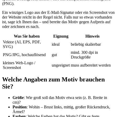
(PNG).
Ein winziges Logo aus der E-Mail-Signatur oder ein Screenshot von
der Website reicht in der Regel nicht. Falls nur so etwas vorhanden
ist, sage ich Ihnen das – und bereite das Motiv gegen Aufpreis auf
oder zeichnen es nach.
Was Sie haben
Eignung
Hinweis
Vektor (AI, EPS, PDF,
ideal
beliebig skalierbar
SVG)
mind. 300 dpi in
PNG/JPG, hochauflösend
gut
Druckgröße
kleines Web-Logo /
ungeeignet
muss aufbereitet werden
Screenshot
Welche Angaben zum Motiv brauchen
Sie?
Größe
: Wie groß soll das Motiv etwa sein (z. B. Breite in
cm)?
Position
: Wohin – Brust links, mittig, großer Rückendruck,
Ärmel?
Farben
: Welche Farben hat das Motiv? Gibt es feste