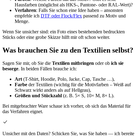
Hausfarben (möglichst als HKS-, Pantone- oder RAL-Wert)?
Verfahren
: Falls Sie schon eine Idee haben – ansonsten
empfehle ich
DTF oder Flock/Flex
passend zu Motiv und
Menge.
Wenn Sie unsicher sind: ein Foto eines bestehenden bedruckten
Stücks oder eine grobe Skizze hilft mir oft schon weiter.
Was brauchen Sie zu den Textilien selbst?
Sagen Sie mir, ob Sie die
Textilien mitbringen
oder ob
ich sie
besorge
. In beiden Fällen brauche ich:
Art
(T-Shirt, Hoodie, Polo, Jacke, Cap, Tasche …),
Farbe
der Textilien (wichtig für die Motivfarben – Weiß auf
Schwarz wirkt anders als auf Hellgrau),
Größen und Stückzahl
(z. B. 5× S, 10× M, 8× L).
Bei mitgebrachter Ware schaue ich vorher, ob sich das Material für
das Verfahren eignet.
Unsicher mit den Daten? Schicken Sie, was Sie haben — ich bereite